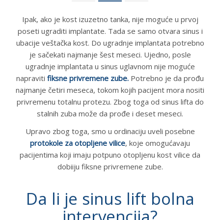
Ipak, ako je kost izuzetno tanka, nije moguće u prvoj
poseti ugraditi implantate. Tada se samo otvara sinus i
ubacije veštačka kost. Do ugradnje implantata potrebno
je sačekati najmanje šest meseci. Ujedno, posle
ugradnje implantata u sinus uglavnom nije moguće
napraviti
fiksne privremene zube.
Potrebno je da prođu
najmanje četiri meseca, tokom kojih pacijent mora nositi
privremenu totalnu protezu. Zbog toga od sinus lifta do
stalnih zuba može da prođe i deset meseci.
Upravo zbog toga, smo u ordinaciju uveli posebne
protokole za otopljene vilice
, koje omogućavaju
pacijentima koji imaju potpuno otopljenu kost vilice da
dobiiju fiksne privremene zube.
Da li je sinus lift bolna
intervencija?