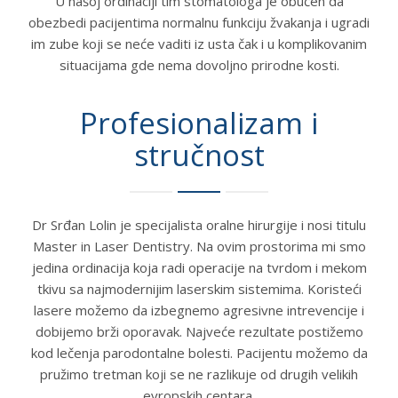
U našoj ordinaciji tim stomatologa je obučen da
obezbedi pacijentima normalnu funkciju žvakanja i ugradi
im zube koji se neće vaditi iz usta čak i u komplikovanim
situacijama gde nema dovoljno prirodne kosti.
Profesionalizam i
stručnost
Dr Srđan Lolin je specijalista oralne hirurgije i nosi titulu
Master in Laser Dentistry. Na ovim prostorima mi smo
jedina ordinacija koja radi operacije na tvrdom i mekom
tkivu sa najmodernijim laserskim sistemima. Koristeći
lasere možemo da izbegnemo agresivne intrevencije i
dobijemo brži oporavak. Najveće rezultate postižemo
kod lečenja parodontalne bolesti. Pacijentu možemo da
pružimo tretman koji se ne razlikuje od drugih velikih
evropskih centara.