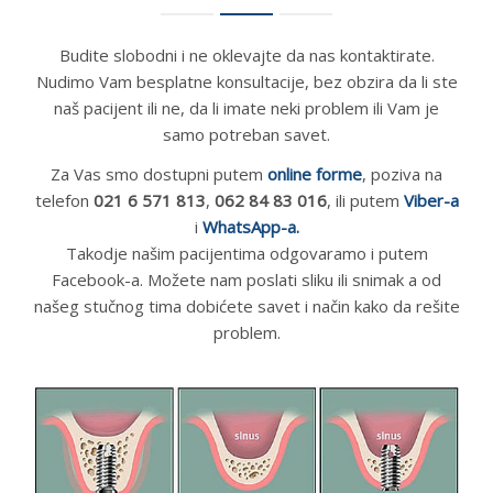
Budite slobodni i ne oklevajte da nas kontaktirate.
Nudimo Vam besplatne konsultacije, bez obzira da li ste
naš pacijent ili ne, da li imate neki problem ili Vam je
samo potreban savet.
Za Vas smo dostupni putem
online forme
, poziva na
telefon
021 6 571 813
,
062 84 83 016
, ili putem
Viber-a
i
WhatsApp-a.
Takodje našim pacijentima odgovaramo i putem
Facebook-a. Možete nam poslati sliku ili snimak a od
našeg stučnog tima dobićete savet i način kako da rešite
problem.