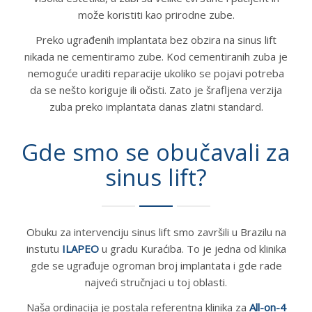
može koristiti kao prirodne zube.
Preko ugrađenih implantata bez obzira na sinus lift
nikada ne cementiramo zube. Kod cementiranih zuba je
nemoguće uraditi reparacije ukoliko se pojavi potreba
da se nešto koriguje ili očisti. Zato je šrafljena verzija
zuba preko implantata danas zlatni standard.
Gde smo se obučavali za
sinus lift?
Obuku za intervenciju sinus lift smo završili u Brazilu na
instutu
ILAPEO
u gradu Kuraćiba. To je jedna od klinika
gde se ugrađuje ogroman broj implantata i gde rade
najveći stručnjaci u toj oblasti.
Naša ordinacija je postala referentna klinika za
All-on-4