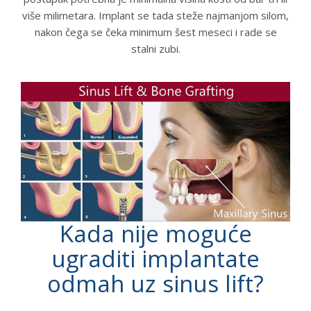
više milimetara. Implant se tada steže najmanjom silom,
nakon čega se čeka minimum šest meseci i rade se
stalni zubi.
Kada nije moguće
ugraditi implantate
odmah uz sinus lift?