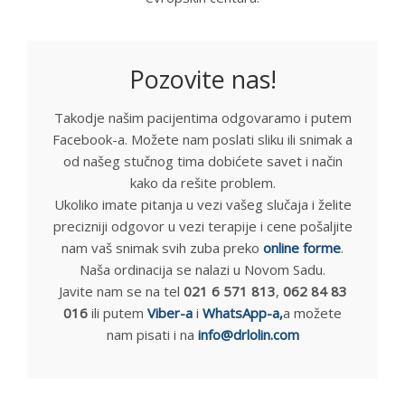
Pozovite nas!
Takodje našim pacijentima odgovaramo i putem
Facebook-a. Možete nam poslati sliku ili snimak a
od našeg stučnog tima dobićete savet i način
kako da rešite problem.
Ukoliko imate pitanja u vezi vašeg slučaja i želite
precizniji odgovor u vezi terapije i cene pošaljite
nam vaš snimak svih zuba preko
online forme
.
Naša ordinacija se nalazi u Novom Sadu.
Javite nam se na tel
021 6 571 813
,
062 84 83
016
ili putem
Viber-a
i
WhatsApp-a,
a možete
nam pisati i na
info@drlolin.com