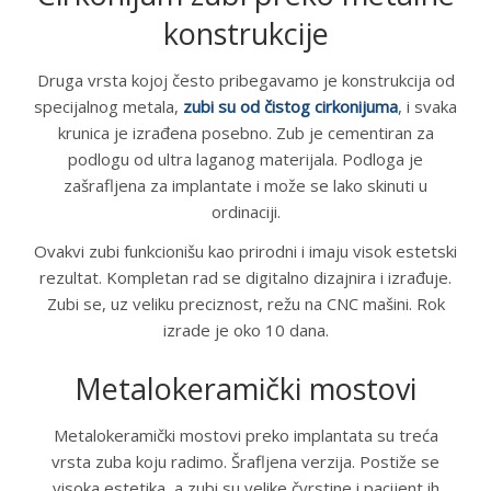
konstrukcije
Druga vrsta kojoj često pribegavamo je konstrukcija od
specijalnog metala,
zubi su od čistog cirkonijuma
, i svaka
krunica je izrađena posebno. Zub je cementiran za
podlogu od ultra laganog materijala. Podloga je
zašrafljena za implantate i može se lako skinuti u
ordinaciji.
Ovakvi zubi funkcionišu kao prirodni i imaju visok estetski
rezultat. Kompletan rad se digitalno dizajnira i izrađuje.
Zubi se, uz veliku preciznost, režu na CNC mašini. Rok
izrade je oko 10 dana.
Metalokeramički mostovi
Metalokeramički mostovi preko implantata su treća
vrsta zuba koju radimo. Šrafljena verzija. Postiže se
visoka estetika, a zubi su velike čvrstine i pacijent ih