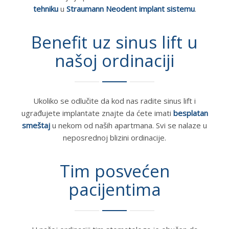
tehniku
u
Straumann Neodent implant sistemu
.
Benefit uz sinus lift u
našoj ordinaciji
Ukoliko se odlučite da kod nas radite sinus lift i
ugrađujete implantate znajte da ćete imati
besplatan
smeštaj
u nekom od naših apartmana. Svi se nalaze u
neposrednoj blizini ordinacije.
Tim posvećen
pacijentima