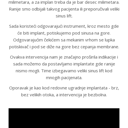
milimetara, a za implan treba da je bar desec milimetara.
Ranije smo odbijali takvog pacijenta ili preporučivali veliki
sinus lift.
Sada koristeći odgovarajući instrument, kroz mesto gde
će biti implant, potiskujemo pod sinusa na gore.
Odgovarajućim čekićem sa mekanim vrhom se lupka
potiskivač i pod se diže na gore bez cepanja membrane.
Ovakva intervencija nam je značajno proširila indikacije i
sada možemo da postavljamo implantate gde ranije
nismo mogli. Time izbegavamo veliki sinus lift kod
mnogih pacijenata.
Oporavak je kao kod redovne ugradnje implantata - brz,
bez velikih otoka, a intervencija je bezbolna.