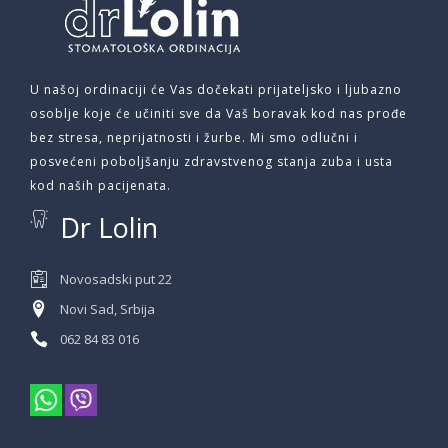
U našoj ordinaciji će Vas dočekati prijateljsko i ljubazno
osoblje koje će učiniti sve da Vaš boravak kod nas prođe
bez stresa, neprijatnosti i žurbe. Mi smo odlučni i
posvećeni poboljšanju zdravstvenog stanja zuba i usta
kod naših pacijenata.
Dr Lolin
Novosadski put 22
Novi Sad, Srbija
062 84 83 016