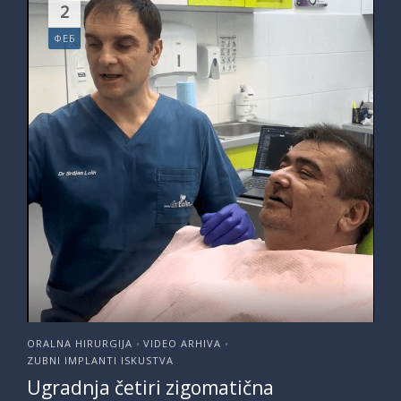
2
ФЕБ
ORALNA HIRURGIJA
VIDEO ARHIVA
•
•
ZUBNI IMPLANTI ISKUSTVA
Ugradnja četiri zigomatična