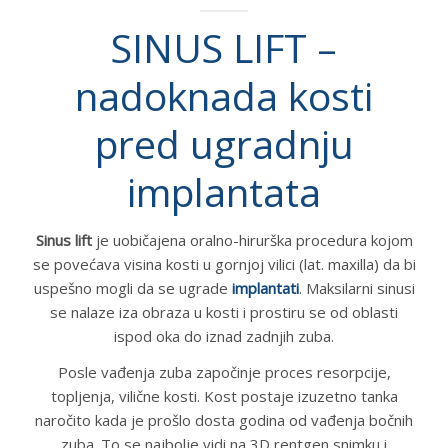
SINUS LIFT –
DR LOLIN
nadoknada kosti
CENOVNIK
pred ugradnju
KONTAKT
implantata
СРПСКИ
Sinus lift
je uobičajena oralno-hirurška procedura kojom
se povećava visina kosti u gornjoj vilici (lat. maxilla) da bi
uspešno mogli da se ugrade
implantati
. Maksilarni sinusi
se nalaze iza obraza u kosti i prostiru se od oblasti
ispod oka do iznad zadnjih zuba.
Posle vađenja zuba započinje proces resorpcije,
topljenja, vilične kosti. Kost postaje izuzetno tanka
naročito kada je prošlo dosta godina od vađenja bočnih
zuba. To se najbolje vidi na 3D rentgen snimku i