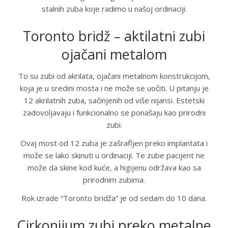
stalnih zuba koje radimo u našoj ordinaciji.
Toronto bridž – aktilatni zubi
ojačani metalom
To su zubi od akrilata, ojačani metalnom konstrukcijom,
koja je u sredini mosta i ne može se uočiti. U pitanju je
12 akrilatnih zuba, sačinjenih od više nijansi. Estetski
zadovoljavaju i funkcionalno se ponašaju kao prirodni
zubi.
Ovaj most od 12 zuba je zašrafljen preko implantata i
može se lako skinuti u ordinaciji. Te zube pacijent ne
može da skine kod kuće, a higijenu održava kao sa
prirodnim zubima.
Rok izrade “Toronto bridža” je od sedam do 10 dana.
Cirkonijum zubi preko metalne