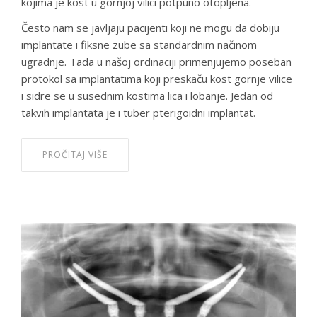
kojima je kost u gornjoj vilici potpuno otopljena.
Često nam se javljaju pacijenti koji ne mogu da dobiju
implantate i fiksne zube sa standardnim načinom
ugradnje. Tada u našoj ordinaciji primenjujemo poseban
protokol sa implantatima koji preskaču kost gornje vilice
i sidre se u susednim kostima lica i lobanje. Jedan od
takvih implantata je i tuber pterigoidni implantat.
PROČITAJ VIŠE