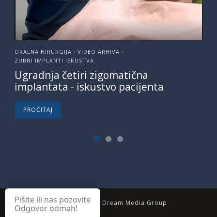
ORALNA HIRURGIJA
VIDEO ARHIVA
•
•
ZUBNI IMPLANTI ISKUSTVA
Ugradnja četiri zigomatična
implantata - iskustvo pacijenta
PROČITAJ
Pišite ili nas pozovite
Made with
by
Dream Media Group
Odgovor odmah!