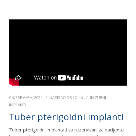
6 ФЕБРУАРА, 2024
NAPISAO
DR LOLIN
IN
ZUBNI
IMPLANTI
Tuber pterigoidni implanti
Tuber pterigoidni implantati su rezervisani za pacijente