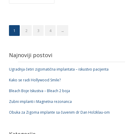
1
2
3
4
→
Najnoviji postovi
Ugradnja četiri zigomatična implantata – iskustvo pacijenta
Kako se radi Hollywood Smile?
Bleach Boje Iskustva – Bleach 2 boja
Zubni implanti i Magnetna rezonanca
Obuka za Zigoma implante sa čuvenim dr Dan Holzklau-om
Kategorije