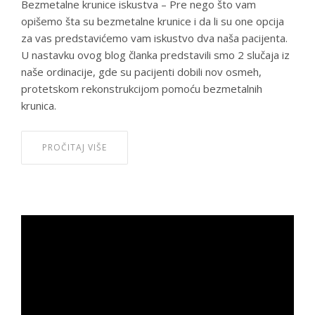
Bezmetalne krunice iskustva – Pre nego što vam
opišemo šta su bezmetalne krunice i da li su one opcija
za vas predstavićemo vam iskustvo dva naša pacijenta.
U nastavku ovog blog članka predstavili smo 2 slučaja iz
naše ordinacije, gde su pacijenti dobili nov osmeh,
protetskom rekonstrukcijom pomoću bezmetalnih
krunica.
PROČITAJ VIŠE