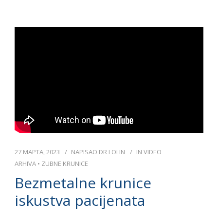
27 МАРТА, 2023
NAPISAO
DR LOLIN
IN
VIDEO
ARHIVA
•
ZUBNE KRUNICE
Bezmetalne krunice
iskustva pacijenata