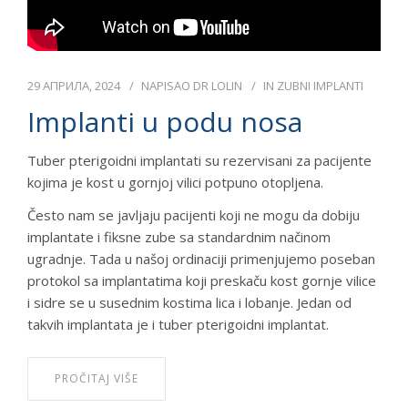
29 АПРИЛА, 2024
NAPISAO
DR LOLIN
IN
ZUBNI IMPLANTI
Implanti u podu nosa
Tuber pterigoidni implantati su rezervisani za pacijente
kojima je kost u gornjoj vilici potpuno otopljena.
Često nam se javljaju pacijenti koji ne mogu da dobiju
implantate i fiksne zube sa standardnim načinom
ugradnje. Tada u našoj ordinaciji primenjujemo poseban
protokol sa implantatima koji preskaču kost gornje vilice
i sidre se u susednim kostima lica i lobanje. Jedan od
takvih implantata je i tuber pterigoidni implantat.
PROČITAJ VIŠE