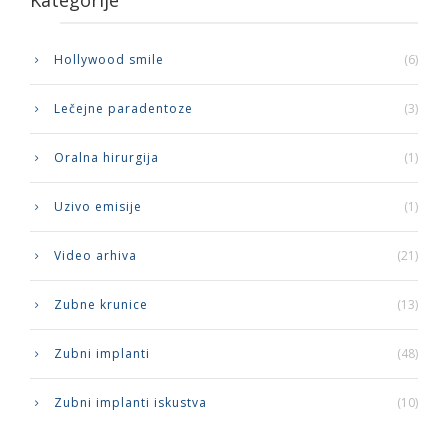
Hollywood smile
(6)
Lečejne paradentoze
(3)
Oralna hirurgija
(1)
Uzivo emisije
(1)
Video arhiva
(21)
Zubne krunice
(13)
Zubni implanti
(48)
Zubni implanti iskustva
(10)