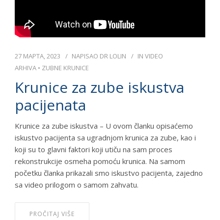
27 МАРТА, 2023
NAPISAO
DR LOLIN
IN
VIDEO
ARHIVA
•
ZUBNE KRUNICE
Krunice za zube iskustva
pacijenata
Krunice za zube iskustva – U ovom članku opisaćemo
iskustvo pacijenta sa ugradnjom krunica za zube, kao i
koji su to glavni faktori koji utiču na sam proces
rekonstrukcije osmeha pomoću krunica. Na samom
početku članka prikazali smo iskustvo pacijenta, zajedno
sa video prilogom o samom zahvatu.
PROČITAJ VIŠE