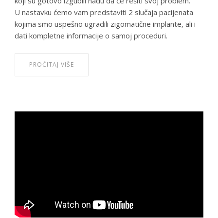
koji su gotovo izgubili nadu da će rešiti svoj problem.
U nastavku ćemo vam predstaviti 2 slučaja pacijenata
kojima smo uspešno ugradili zigomatične implante, ali i
dati kompletne informacije o samoj proceduri.
PROČITAJ VIŠE