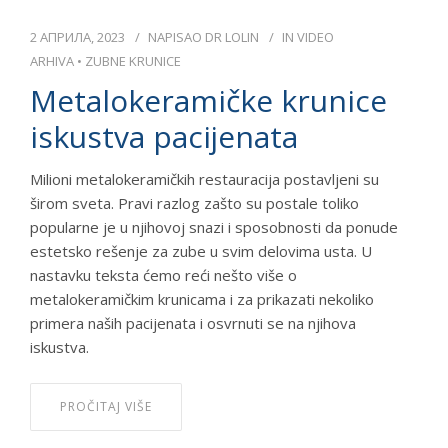
2 АПРИЛА, 2023
NAPISAO
DR LOLIN
IN
VIDEO
ARHIVA
•
ZUBNE KRUNICE
Metalokeramičke krunice
iskustva pacijenata
Milioni metalokeramičkih restauracija postavljeni su
širom sveta. Pravi razlog zašto su postale toliko
popularne je u njihovoj snazi i sposobnosti da ponude
estetsko rešenje za zube u svim delovima usta. U
nastavku teksta ćemo reći nešto više o
metalokeramičkim krunicama i za prikazati nekoliko
primera naših pacijenata i osvrnuti se na njihova
iskustva.
PROČITAJ VIŠE