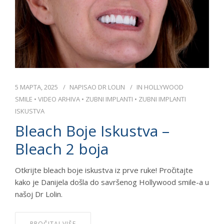
5 МАРТА, 2025
NAPISAO
DR LOLIN
IN
HOLLYWOOD
SMILE
•
VIDEO ARHIVA
•
ZUBNI IMPLANTI
•
ZUBNI IMPLANTI
ISKUSTVA
Bleach Boje Iskustva –
Bleach 2 boja
Otkrijte bleach boje iskustva iz prve ruke! Pročitajte
kako je Danijela došla do savršenog Hollywood smile-a u
našoj Dr Lolin.
PROČITAJ VIŠE