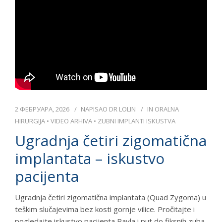
DR LOLIN
CENOVNIK
KONTAKT
СРПСКИ
2 ФЕБРУАРА, 2026
NAPISAO
DR LOLIN
IN
ORALNA
HIRURGIJA
•
VIDEO ARHIVA
•
ZUBNI IMPLANTI ISKUSTVA
Ugradnja četiri zigomatična
implantata – iskustvo
pacijenta
Ugradnja četiri zigomatična implantata (Quad Zygoma) u
teškim slučajevima bez kosti gornje vilice. Pročitajte i
pogledajte iskustvo pacijenta Pavla i put do fiksnih zuba.