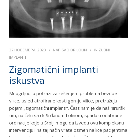
27 НОВЕМБРА, 2023
NAPISAO
DR LOLIN
IN
ZUBNI
IMPLANTI
Zigomatični implanti
iskustva
Mnogi ljudi u potrazi za rešenjem problema bezube
vilice, usled atrofirane kosti gornje vilice, pretražuju
pojam „zigomatični implanti“. Čast nam je da naš hirurški
tim, na čelu sa dr Srđanom Lolinom, spada u odabrane
ordinacije koje u Srbiji mogu da izvedu ovu kompleksnu
intervenciju i na taj način vrate osmeh na lice pacijentima