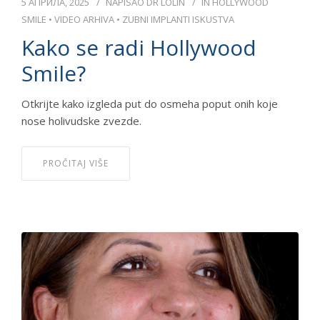
5 АПРИЛА, 2025
NAPISAO
DR LOLIN
IN
HOLLYWOOD
SMILE
•
VIDEO ARHIVA
•
ZUBNI IMPLANTI ISKUSTVA
Kako se radi Hollywood
Smile?
Otkrijte kako izgleda put do osmeha poput onih koje
nose holivudske zvezde.
PROČITAJ VIŠE