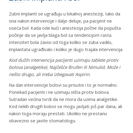
Zubni implanti se ugrađuju u lokalnoj anesteziji, tako da
ona nakon intervencije i dalje deluje, pa pacijent ne
oseća bol. Kada ode kući i anestezija počne da popušta
počinje da se javlja blaga bol sa tendencijom rasta.
Intenzitet bola zavisi od toga koliko se zuba vadilo,
implantata ugrađivalo i koliko je dugo trajala intervencija.
Kod dužih intervencija pacijenti uzimaju tablete protiv
bolova (analgetike). Najčešće Brufen ili Nimulid. Može i
nešto drugo, ali treba izbegavati Aspirin.
Na dan intervencije bolovi su prisutni i to je normalno.
Ponekad pacijenti i ne uzimaju ništa protiv bolova.
Sutradan većina tvrdi da ne mora da uzima analgetike.
Kod nekih drugih bolovi se mogu javljati još par dana, ali
nakon toga moraju prestati. Ukoliko ne prestanu
obavezno se javite stomatologu.