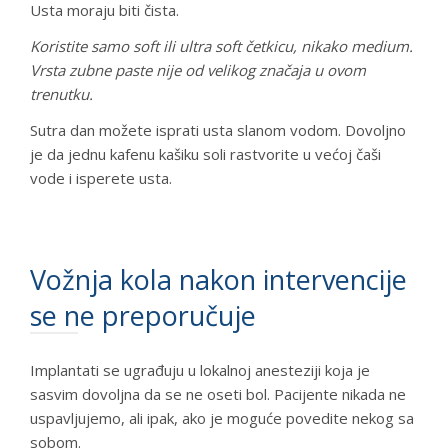
Usta moraju biti čista.
Koristite samo soft ili ultra soft četkicu, nikako medium.
Vrsta zubne paste nije od velikog značaja u ovom
trenutku.
Sutra dan možete isprati usta slanom vodom. Dovoljno
je da jednu kafenu kašiku soli rastvorite u većoj čaši
vode i isperete usta.
Vožnja kola nakon intervencije
se ne preporučuje
Implantati se ugrađuju u lokalnoj anesteziji koja je
sasvim dovoljna da se ne oseti bol. Pacijente nikada ne
uspavljujemo, ali ipak, ako je moguće povedite nekog sa
sobom.