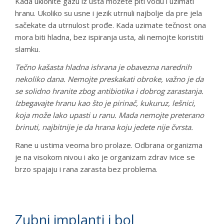
Kada uklonite gazu iz usta možete piti vodu i uzimati
hranu. Ukoliko su usne i jezik utrnuli najbolje da pre jela
sačekate da utrnulost prođe. Kada uzimate tečnost ona
mora biti hladna, bez ispiranja usta, ali nemojte koristiti
slamku.
Tečno kašasta hladna ishrana je obavezna narednih
nekoliko dana. Nemojte preskakati obroke, važno je da
se solidno hranite zbog antibiotika i dobrog zarastanja.
Izbegavajte hranu kao što je pirinač, kukuruz, lešnici,
koja može lako upasti u ranu. Mada nemojte preterano
brinuti, najbitnije je da hrana koju jedete nije čvrsta.
Rane u ustima veoma bro prolaze. Odbrana organizma
je na visokom nivou i ako je organizam zdrav ivice se
brzo spajaju i rana zarasta bez problema.
Zubni implanti i bol