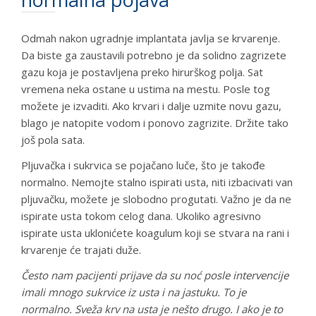
Odmah nakon ugradnje implantata javlja se krvarenje.
Da biste ga zaustavili potrebno je da solidno zagrizete
gazu koja je postavljena preko hirurškog polja. Sat
vremena neka ostane u ustima na mestu. Posle tog
možete je izvaditi. Ako krvari i dalje uzmite novu gazu,
blago je natopite vodom i ponovo zagrizite. Držite tako
još pola sata.
Pljuvačka i sukrvica se pojačano luče, što je takođe
normalno. Nemojte stalno ispirati usta, niti izbacivati van
pljuvačku, možete je slobodno progutati. Važno je da ne
ispirate usta tokom celog dana. Ukoliko agresivno
ispirate usta uklonićete koagulum koji se stvara na rani i
krvarenje će trajati duže.
Često nam pacijenti prijave da su noć posle intervencije
imali mnogo sukrvice iz usta i na jastuku. To je
normalno. Sveža krv na usta je nešto drugo. I ako je to