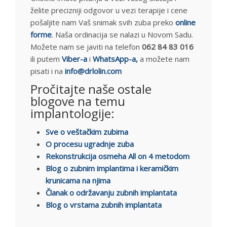
želite precizniji odgovor u vezi terapije i cene
pošaljite nam Vaš snimak svih zuba preko
online
forme
. Naša ordinacija se nalazi u Novom Sadu.
Možete nam se javiti na telefon
062 84 83 016
ili putem
Viber-a
i
WhatsApp-a,
a možete nam
pisati i na
info@drlolin.com
Pročitajte naše ostale
blogove na temu
implantologije:
Sve o veštačkim zubima
O procesu ugradnje zuba
Rekonstrukcija osmeha All on 4 metodom
Blog o zubnim implantima i keramičkim
krunicama na njima
Članak o održavanju zubnih implantata
Blog o vrstama zubnih implantata