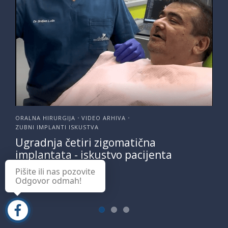
ORALNA HIRURGIJA
VIDEO ARHIVA
•
•
ZUBNI IMPLANTI ISKUSTVA
Ugradnja četiri zigomatična
implantata - iskustvo pacijenta
Pišite ili nas pozovite
PROČITAJ
Odgovor odmah!