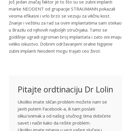
Još jedan značaj faktor je to što su se zubni implanti
marke NEODENT od grupacije STRAUMANN pokazali
veoma efikasni i vrlo brzo se vezuju za viličnu kost.
Znanje i veštinu za rad sa ovim implantatima sam stekao
u Brazilu od njihovih najboljih stručnjaka. Tamo se
godišnje ugradi ogroman broj implantata i zato oni imaju
veliko iskustvo. Dobrim održavanjem oralne higijene
zubni implanti Neodent mogu trajati ceo život.
Pitajte ordtinaciju Dr Lolin
Ukoliko imate sličan problem možete nam se
javiti putem Facebook-a, ili nam poslati
sliku/snimak a od našeg stučnog tima dobićete
savet i način kako da rešite problem.
Ukoliko imate pitanja u vezi vašeg slučaja i