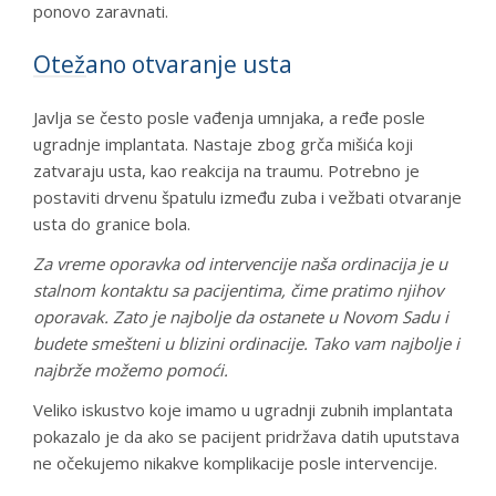
ponovo zaravnati.
Otežano otvaranje usta
Javlja se često posle vađenja umnjaka, a ređe posle
ugradnje implantata. Nastaje zbog grča mišića koji
zatvaraju usta, kao reakcija na traumu. Potrebno je
postaviti drvenu špatulu između zuba i vežbati otvaranje
usta do granice bola.
Za vreme oporavka od intervencije naša ordinacija je u
stalnom kontaktu sa pacijentima, čime pratimo njihov
oporavak. Zato je najbolje da ostanete u Novom Sadu i
budete smešteni u blizini ordinacije. Tako vam najbolje i
najbrže možemo pomoći.
Veliko iskustvo koje imamo u ugradnji zubnih implantata
pokazalo je da ako se pacijent pridržava datih uputstava
ne očekujemo nikakve komplikacije posle intervencije.