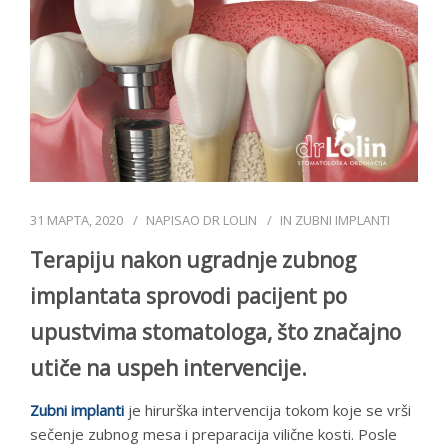
DR LOLIN
CENOVNIK
KONTAKT
СРПСКИ
31 МАРТА, 2020
NAPISAO
DR LOLIN
IN
ZUBNI IMPLANTI
Terapiju nakon ugradnje zubnog
implantata sprovodi pacijent po
upustvima stomatologa, što značajno
utiče na uspeh intervencije.
Zubni implanti
je hirurška intervencija tokom koje se vrši
sečenje zubnog mesa i preparacija vilične kosti. Posle