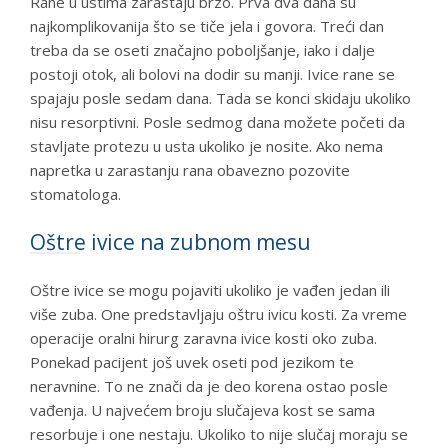
Rane u ustima zarastaju brzo. Prva dva dana su
najkomplikovanija što se tiče jela i govora. Treći dan
treba da se oseti značajno poboljšanje, iako i dalje
postoji otok, ali bolovi na dodir su manji. Ivice rane se
spajaju posle sedam dana. Tada se konci skidaju ukoliko
nisu resorptivni. Posle sedmog dana možete početi da
stavljate protezu u usta ukoliko je nosite. Ako nema
napretka u zarastanju rana obavezno pozovite
stomatologa.
Oštre ivice na zubnom mesu
Oštre ivice se mogu pojaviti ukoliko je vađen jedan ili
više zuba. One predstavljaju oštru ivicu kosti. Za vreme
operacije oralni hirurg zaravna ivice kosti oko zuba.
Ponekad pacijent još uvek oseti pod jezikom te
neravnine. To ne znači da je deo korena ostao posle
vađenja. U najvećem broju slučajeva kost se sama
resorbuje i one nestaju. Ukoliko to nije slučaj moraju se