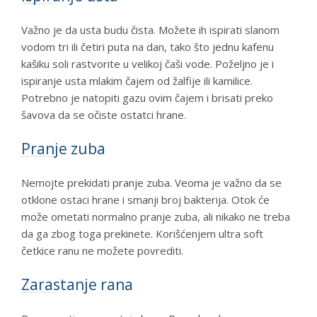
Važno je da usta budu čista. Možete ih ispirati slanom
vodom tri ili četiri puta na dan, tako što jednu kafenu
kašiku soli rastvorite u velikoj čaši vode. Poželjno je i
ispiranje usta mlakim čajem od žalfije ili kamilice.
Potrebno je natopiti gazu ovim čajem i brisati preko
šavova da se očiste ostatci hrane.
Pranje zuba
Nemojte prekidati pranje zuba. Veoma je važno da se
otklone ostaci hrane i smanji broj bakterija. Otok će
može ometati normalno pranje zuba, ali nikako ne treba
da ga zbog toga prekinete. Korišćenjem ultra soft
četkice ranu ne možete povrediti.
Zarastanje rana