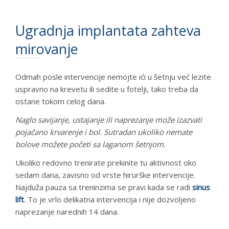
Ugradnja implantata zahteva
mirovanje
Odmah posle intervencije nemojte ići u šetnju već lezite
uspravno na krevetu ili sedite u fotelji, tako treba da
ostane tokom celog dana.
Naglo savijanje, ustajanje ili naprezanje može izazvati
pojačano krvarenje i bol. Sutradan ukoliko nemate
bolove možete početi sa laganom šetnjom.
Ukoliko redovno trenirate prekinite tu aktivnost oko
sedam dana, zavisno od vrste hirurške intervencije.
Najduža pauza sa treninzima se pravi kada se radi
sinus
lift
. To je vrlo delikatna intervencija i nije dozvoljeno
naprezanje narednih 14 dana.