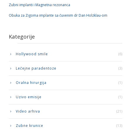
Zubni implanti i Magnetna rezonanca
Obuka za Zigoma implante sa čuvenim dr Dan Holzklau-om
Kategorije
Hollywood smile
(6)
Lečejne paradentoze
(3)
Oralna hirurgija
(1)
Uzivo emisije
(1)
Video arhiva
(21)
Zubne krunice
(13)