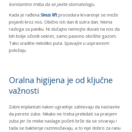
konstantno treba da se javite stomatologu.
Kada je rađena
Sinus lift
procedura krvarenje se može
pojaviti kroz nos. Obično isti dan ili sutra dan. Nema
razloga za paniku. Ni slučajno nemojte duvati na nos da
bih bolje očistili sekret, samo pasivno obrišite gazom.
Tako uradite nekoliko puta. Spavajte u uspravnom
položaju.
Oralna higijena je od ključne
važnosti
Zubni implantati nakon ugradnje zahtevaju da nastavite
da perete zube. Nikako ne treba prekidati sa pranjem
zuba jer će meke naslage početi brže da se stvaraju i
tada se bakterije razmnožavaju, a to nije dobro za ranu.