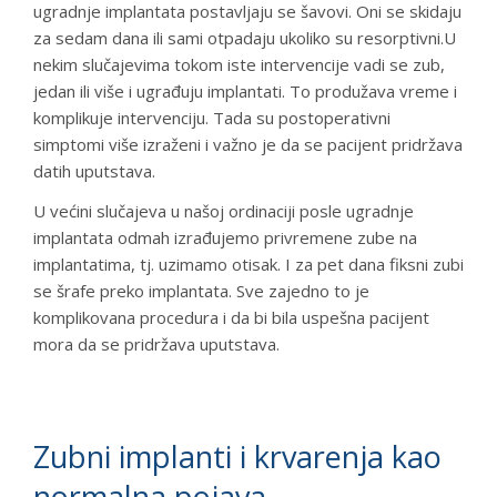
ugradnje implantata postavljaju se šavovi. Oni se skidaju
za sedam dana ili sami otpadaju ukoliko su resorptivni.U
nekim slučajevima tokom iste intervencije vadi se zub,
jedan ili više i ugrađuju implantati. To produžava vreme i
komplikuje intervenciju. Tada su postoperativni
simptomi više izraženi i važno je da se pacijent pridržava
datih uputstava.
U većini slučajeva u našoj ordinaciji posle ugradnje
implantata odmah izrađujemo privremene zube na
implantatima, tj. uzimamo otisak. I za pet dana fiksni zubi
se šrafe preko implantata. Sve zajedno to je
komplikovana procedura i da bi bila uspešna pacijent
mora da se pridržava uputstava.
Zubni implanti i krvarenja kao
normalna pojava