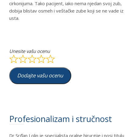
cirkonijuma. Tako pacijent, iako nema njedan svoj zub,
dobija blistav osmeh i veštačke zube koji se ne vade iz
usta.
Unesite vašu ocenu
Dodajte vašu ocenu
Profesionalizam i stručnost
Dr Srđan Lolin je specijalista oralne hirurgije i nosi titulu