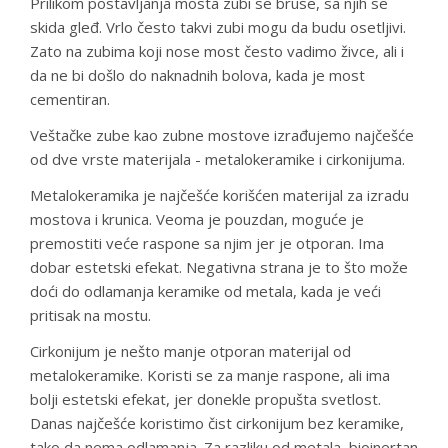
Prilikom postavljanja mosta zubi se bruse, sa njih se
skida gleđ. Vrlo često takvi zubi mogu da budu osetljivi.
Zato na zubima koji nose most često vadimo živce, ali i
da ne bi došlo do naknadnih bolova, kada je most
cementiran.
Veštačke zube kao zubne mostove izrađujemo najčešće
od dve vrste materijala - metalokeramike i cirkonijuma.
Metalokeramika je najčešće korišćen materijal za izradu
mostova i krunica. Veoma je pouzdan, moguće je
premostiti veće raspone sa njim jer je otporan. Ima
dobar estetski efekat. Negativna strana je to što može
doći do odlamanja keramike od metala, kada je veći
pritisak na mostu.
Cirkonijum je nešto manje otporan materijal od
metalokeramike. Koristi se za manje raspone, ali ima
bolji estetski efekat, jer donekle propušta svetlost.
Danas najčešće koristimo čist cirkonijum bez keramike,
tako da nema odlamanja. Za razliku od metala, bioinertan