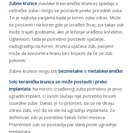
Zubne krunice
(navlake ili keramičke krunice) spadaju u
veštačke zube i mogu se postaviti preko prirodnih zuba.
To je najbolja varijanta kada je koren zuba zdrav. Može
se postaviti i na koren gde je izvađen živac, pa takav zub
može trajati godinama, ako je lečenje urađeno korektno.
Uglavnom, tada je potrebno postaviti ojačanje,
nadogradnju na koren. Krunica ojačava zub, pacijent
može da konzumira hranu bez bojazni da će se zub
polomiti.
Zubne krunice mogu biti
bezmetalne
ili
metalokeramičke
.
Solo keramička krunica se može postaviti i preko
implantata.
Na mesto izvađenog zuba potrebno je prvo
ugraditi implant. U ovom slučaju nije potrebno brusiti
susedne zube. Danas je to prioritet, da se ne diraju
zdravi zubi, već da se ide na ugradnju implantata. Za
definitvan zub je potrebno čekati četiri meseca.
Privremeni zub se postavlja par dana posle ugradnje
implantata.