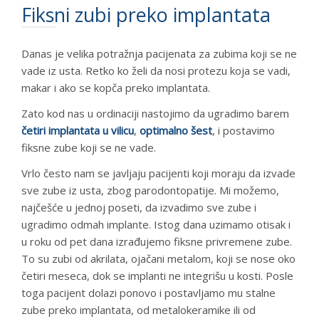
Fiksni zubi preko implantata
Danas je velika potražnja pacijenata za zubima koji se ne
vade iz usta. Retko ko želi da nosi protezu koja se vadi,
makar i ako se kopča preko implantata.
Zato kod nas u ordinaciji nastojimo da ugradimo barem
četiri implantata u vilicu
,
optimalno šest
, i postavimo
fiksne zube koji se ne vade.
Vrlo često nam se javljaju pacijenti koji moraju da izvade
sve zube iz usta, zbog parodontopatije. Mi možemo,
najčešće u jednoj poseti, da izvadimo sve zube i
ugradimo odmah implante. Istog dana uzimamo otisak i
u roku od pet dana izrađujemo fiksne privremene zube.
To su zubi od akrilata, ojačani metalom, koji se nose oko
četiri meseca, dok se implanti ne integrišu u kosti. Posle
toga pacijent dolazi ponovo i postavljamo mu stalne
zube preko implantata, od metalokeramike ili od