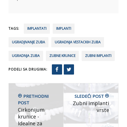
TAGS:
IMPLANTATI
IMPLANTI
UGRADJIVANJE ZUBA
UGRADNJA VESTACKIH ZUBA
UGRADNJA ZUBA
ZUBNE KRUNICE
ZUBNI IMPLANTI
PODELI SA DRUGIMA:
PRETHODNI
SLEDEĆI POST
POST
Zubni implanti
Cirkonijum
vrste
krunice -
Idealne za