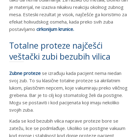
je materijal, ne izaziva nikakvu reakciju okolnog zubnog
mesa. Esteski rezultat je visok, najčešće ga koristimo za
efekat holivudskog osmeha, kada preko svih zuba
postavljamo
cirkonijum krunice.
Totalne proteze najčešći
veštački zubi bezubih vilica
Zubne proteze
se izrađuju kada pacijent nema niedan
svoj zub. To su klasične totalne proteze sa akrilatnim
lukom, plastičnim nepcem, koje vakumiraju preko viličnog
grebena. Bar je to cilj koji stomatolog želi da postigne.
Mogu se postaviti i kod pacijenata koji imaju nekoliko
svojih zuba.
Kada se kod bezubih vilica naprave proteze bore se
zatežu, lice se podmlađuje. Ukoliko se postigne vakuum
kod gornje i stabilnost kod donje proteze pacijent