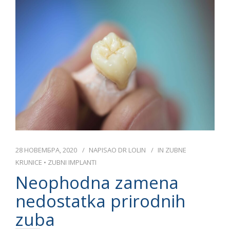
DR LOLIN
CENOVNIK
KONTAKT
СРПСКИ
28 НОВЕМБРА, 2020
NAPISAO
DR LOLIN
IN
ZUBNE
KRUNICE
•
ZUBNI IMPLANTI
Neophodna zamena
nedostatka prirodnih
zuba