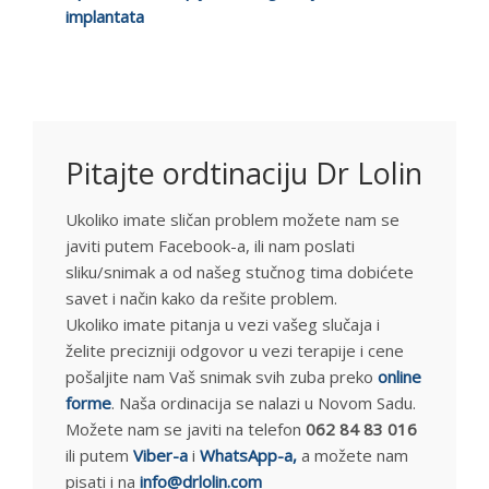
implantata
Pitajte ordtinaciju Dr Lolin
Ukoliko imate sličan problem možete nam se
javiti putem Facebook-a, ili nam poslati
sliku/snimak a od našeg stučnog tima dobićete
savet i način kako da rešite problem.
Ukoliko imate pitanja u vezi vašeg slučaja i
želite precizniji odgovor u vezi terapije i cene
pošaljite nam Vaš snimak svih zuba preko
online
forme
. Naša ordinacija se nalazi u Novom Sadu.
Možete nam se javiti na telefon
062 84 83 016
ili putem
Viber-a
i
WhatsApp-a,
a možete nam
pisati i na
info@drlolin.com