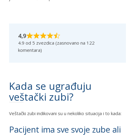
4,9
4.9 od 5 zvezdica (zasnovano na 122
komentara)
Kada se ugrađuju
veštački zubi?
Veštački zubi indikovani su u nekoliko situacija i to kada:
Pacijent ima sve svoje zube ali