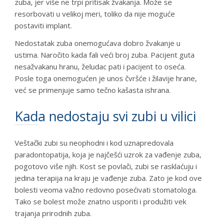
zuba, jer više ne trpi pritisak žvakanja. Može se
resorbovati u velikoj meri, toliko da nije moguće
postaviti implant.
Nedostatak zuba onemogućava dobro žvakanje u
ustima. Naročito kada fali veći broj zuba. Pacijent guta
nesažvakanu hranu, želudac pati i pacijent to oseća.
Posle toga onemogućen je unos čvršće i žilavije hrane,
već se primenjuje samo tečno kašasta ishrana.
Kada nedostaju svi zubi u vilici
Veštački zubi su neophodni i kod uznapredovala
paradontopatija, koja je najčešći uzrok za vađenje zuba,
pogotovo više njih. Kost se povlači, zubi se rasklaćuju i
jedina terapija na kraju je vađenje zuba. Zato je kod ove
bolesti veoma važno redovno posećivati stomatologa.
Tako se bolest može znatno usporiti i produžiti vek
trajanja prirodnih zuba.