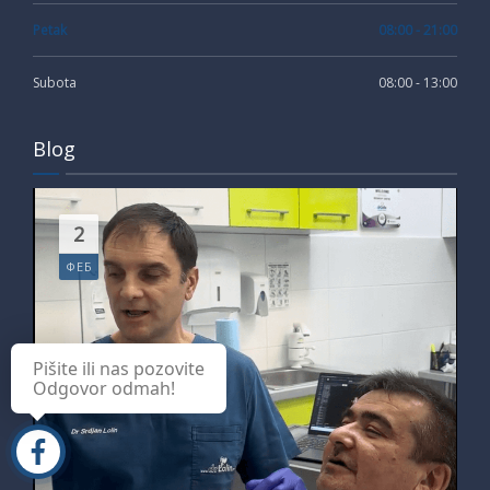
Petak
08:00 - 21:00
Subota
08:00 - 13:00
Blog
2
ФЕБ
Pišite ili nas pozovite
Odgovor odmah!