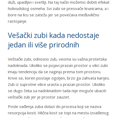
duži, upadljivi i svetliji. Na taj način možemo dobiti efekat
holivudskog osmeha. Svi zubi se presvače krunicama, a i
bore na licu se zatežu jer se povećava međuvilično
rastojanje.
Vešački zubi kada nedostaje
jedan ili više prirodnih
Veštački zubi, odnosno zub, veoma su važna protetska
nadoknada. Ukoliko se pojavi prazan prostor u vilici zubi
imaju tendenciju da se naginju prema tom prostoru.
Krive se, koren postaje ogoljen, brzo ga zahvata karijes.
Zub iz suprotne vilice urasta u prazan prostor. Ukoliko
se dugo čeka sa nadoknadom tada nije moguće ubaciti
veštački zub jer je prostor zauzet.
Posle vađenja zuba dolazi do procesa koji se naziva
resorpcija kosti. Vilična kost se topi na mestu izvađenog