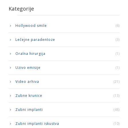
Kategorije
Hollywood smile
(6)
Lečejne paradentoze
(3)
Oralna hirurgija
(1)
Uzivo emisije
(1)
Video arhiva
(21)
Zubne krunice
(13)
Zubni implanti
(48)
Zubni implanti iskustva
(10)