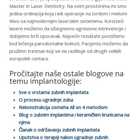
Master in Laser Dentistry. Na ovim prostorima mi smo
jedina ordinacija koja radi operacije na tvrdom i mekom
tkivu sa najmodernijim laserskim sistemima. Koristeći
lasere možemo da izbegnemo agresivne intrevencije i
dobijemo brži oporavak. Najveće rezultate postižemo
kod lečenja parodontalne bolesti. Pacijentu možemo da
pružimo tretman koji se ne razlikuje od drugih velikih
evropskih centara.
Pročitajte naše ostale blogove na
temu implantologije:
Sve o vrstama zubnih implantata
O procesu ugradnje zuba
Rekonstrukcija osmeha All on 4 metodom
Blog o zubnim implantima i keramičkim krunicama na
njima
Članak o održavanju zubnih implantata
Uputstva o terapiji nakon ugradnje zubnih