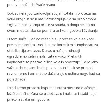
ponovo može da žvaće hranu.
Dok su neki ljudi zadovoljni svojim totalnim protezama,
veliki broj njih se u našu ordinaciju javlja sa problemom.
Uglavnom im gornja proteza spada, a donja ne leži na
svom mestu, lako se pomera prilikom govora i žvakanja.
U tom slučaju jedino rešenje su proteze koje se kače
preko implantata. Ranije su se koristili mini implantati za
stabilizaciju proteze. Danas u našoj ordinaciji
ugrađujemo četiri implantata u vilicu. Preko tih
implantata se postavlja šina koja ih povezuje. To je jako
važno, da implanti budu povezani. Pritisak se prenosi
ravnomerno i oni znatno duže traju u ustima nego kad su
pojedinačni.
Izrađujemo protezu koja ima unutra metalno ojačanje i
ležište za šinu. Ona se ukopčava u implante i stabilna je
prilikom žvakanja i govora.