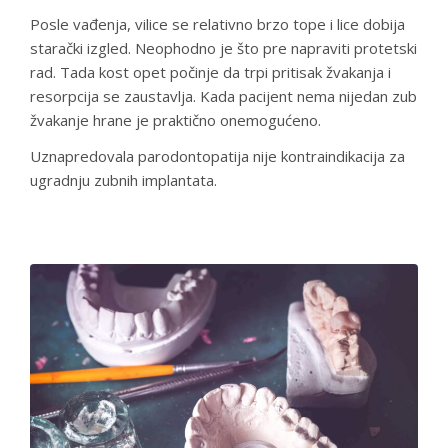
Posle vađenja, vilice se relativno brzo tope i lice dobija
starački izgled. Neophodno je što pre napraviti protetski
rad. Tada kost opet počinje da trpi pritisak žvakanja i
resorpcija se zaustavlja. Kada pacijent nema nijedan zub
žvakanje hrane je praktično onemogućeno.
Uznapredovala parodontopatija nije kontraindikacija za
ugradnju zubnih implantata.