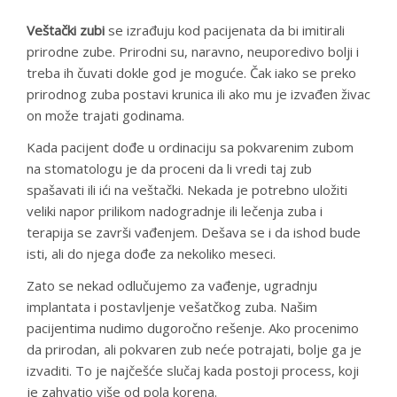
Veštački zubi
se izrađuju kod pacijenata da bi imitirali
prirodne zube. Prirodni su, naravno, neuporedivo bolji i
treba ih čuvati dokle god je moguće. Čak iako se preko
prirodnog zuba postavi krunica ili ako mu je izvađen živac
on može trajati godinama.
Kada pacijent dođe u ordinaciju sa pokvarenim zubom
na stomatologu je da proceni da li vredi taj zub
spašavati ili ići na veštački. Nekada je potrebno uložiti
veliki napor prilikom nadogradnje ili lečenja zuba i
terapija se završi vađenjem. Dešava se i da ishod bude
isti, ali do njega dođe za nekoliko meseci.
Zato se nekad odlučujemo za vađenje, ugradnju
implantata i postavljenje vešatčkog zuba. Našim
pacijentima nudimo dugoročno rešenje. Ako procenimo
da prirodan, ali pokvaren zub neće potrajati, bolje ga je
izvaditi. To je najčešće slučaj kada postoji process, koji
je zahvatio više od pola korena.