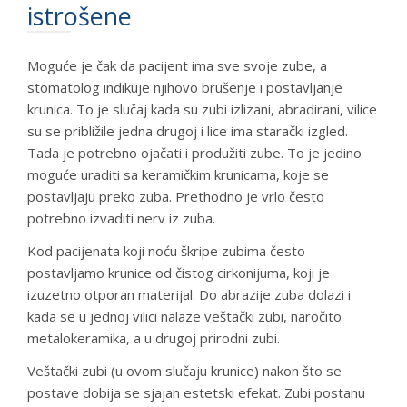
istrošene
Moguće je čak da pacijent ima sve svoje zube, a
stomatolog indikuje njihovo brušenje i postavljanje
krunica. To je slučaj kada su zubi izlizani, abradirani, vilice
su se približile jedna drugoj i lice ima starački izgled.
Tada je potrebno ojačati i produžiti zube. To je jedino
moguće uraditi sa keramičkim krunicama, koje se
postavljaju preko zuba. Prethodno je vrlo često
potrebno izvaditi nerv iz zuba.
Kod pacijenata koji noću škripe zubima često
postavljamo krunice od čistog cirkonijuma, koji je
izuzetno otporan materijal. Do abrazije zuba dolazi i
kada se u jednoj vilici nalaze veštački zubi, naročito
metalokeramika, a u drugoj prirodni zubi.
Veštački zubi (u ovom slučaju krunice) nakon što se
postave dobija se sjajan estetski efekat. Zubi postanu