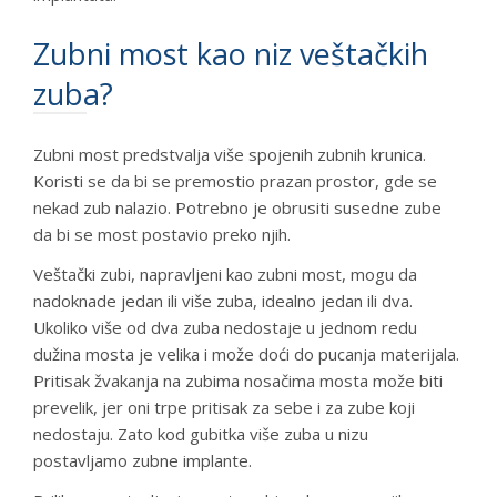
Zubni most kao niz veštačkih
zuba?
Zubni most predstvalja više spojenih zubnih krunica.
Koristi se da bi se premostio prazan prostor, gde se
nekad zub nalazio. Potrebno je obrusiti susedne zube
da bi se most postavio preko njih.
Veštački zubi, napravljeni kao zubni most, mogu da
nadoknade jedan ili više zuba, idealno jedan ili dva.
Ukoliko više od dva zuba nedostaje u jednom redu
dužina mosta je velika i može doći do pucanja materijala.
Pritisak žvakanja na zubima nosačima mosta može biti
prevelik, jer oni trpe pritisak za sebe i za zube koji
nedostaju. Zato kod gubitka više zuba u nizu
postavljamo zubne implante.