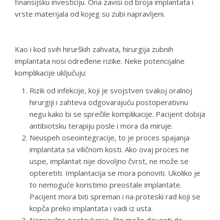
finansijsku investiciju. Ona zavisi od broja implantata i
vrste materijala od kojeg su zubi napravljeni.
Kao i kod svih hirurških zahvata, hirurgija zubnih
implantata nosi određene rizike. Neke potencijalne
komplikacije uključuju:
Rizik od infekcije, koji je svojstven svakoj oralnoj
hirurgiji i zahteva odgovarajuću postoperativnu
negu kako bi se sprečile komplikacije. Pacijent dobija
antibiotsku terapiju posle i mora da miruje.
Neuspeh oseointegracije, to je proces spajanja
implantata sa viličnom kosti. Ako ovaj proces ne
uspe, implantat nije dovoljno čvrst, ne može se
opteretiti. Implantacija se mora ponoviti. Ukoliko je
to nemoguće koristimo preostale implantate.
Pacijent mora biti spreman i na proteski rad koji se
kopča preko implantata i vadi iz usta.