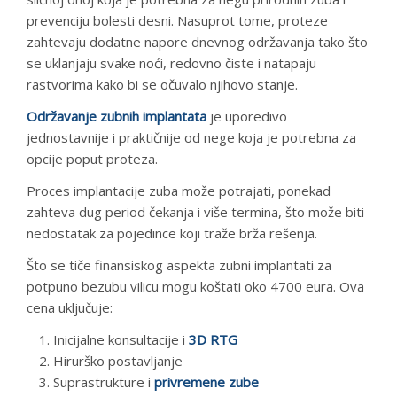
prevenciju bolesti desni. Nasuprot tome, proteze
zahtevaju dodatne napore dnevnog održavanja tako što
se uklanjaju svake noći, redovno čiste i natapaju
rastvorima kako bi se očuvalo njihovo stanje.
Održavanje zubnih implantata
je uporedivo
jednostavnije i praktičnije od nege koja je potrebna za
opcije poput proteza.
Proces implantacije zuba može potrajati, ponekad
zahteva dug period čekanja i više termina, što može biti
nedostatak za pojedince koji traže brža rešenja.
Što se tiče finansiskog aspekta zubni implantati za
potpuno bezubu vilicu mogu koštati oko 4700 eura. Ova
cena uključuje:
Inicijalne konsultacije i
3D RTG
Hirurško postavljanje
Suprastrukture i
privremene zube