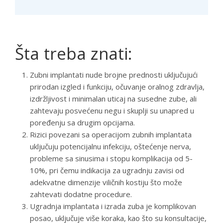
Šta treba znati:
Zubni implantati nude brojne prednosti uključujući
prirodan izgled i funkciju, očuvanje oralnog zdravlja,
izdržljivost i minimalan uticaj na susedne zube, ali
zahtevaju posvećenu negu i skuplji su unapred u
poređenju sa drugim opcijama.
Rizici povezani sa operacijom zubnih implantata
uključuju potencijalnu infekciju, oštećenje nerva,
probleme sa sinusima i stopu komplikacija od 5-
10%, pri čemu indikacija za ugradnju zavisi od
adekvatne dimenzije viličnih kostiju što može
zahtevati dodatne procedure.
Ugradnja implantata i izrada zuba je komplikovan
posao, uključuje više koraka, kao što su konsultacije,