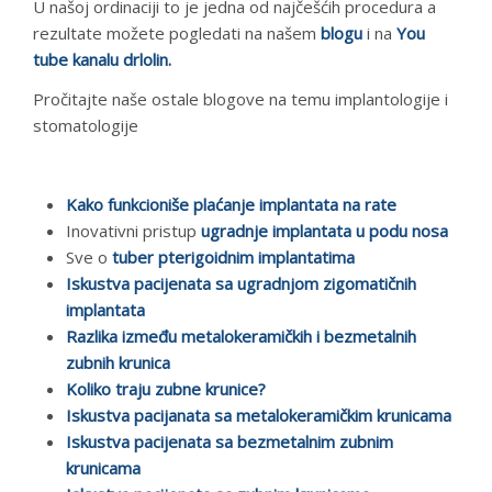
U našoj ordinaciji to je jedna od najčešćih procedura a
rezultate možete pogledati na našem
blogu
i na
You
tube kanalu drlolin.
Pročitajte naše ostale blogove na temu implantologije i
stomatologije
Kako funkcioniše plaćanje implantata na rate
Inovativni pristup
ugradnje implantata u podu nosa
Sve o
tuber pterigoidnim implantatima
Iskustva pacijenata sa ugradnjom zigomatičnih
implantata
Razlika između metalokeramičkih i bezmetalnih
zubnih krunica
Koliko traju zubne krunice?
Iskustva pacijanata sa metalokeramičkim krunicama
Iskustva pacijenata sa bezmetalnim zubnim
krunicama