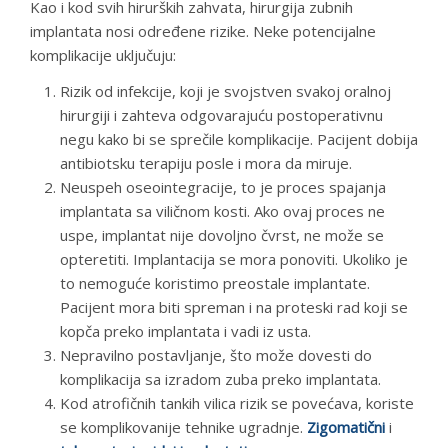
Kao i kod svih hirurških zahvata, hirurgija zubnih
implantata nosi određene rizike. Neke potencijalne
komplikacije uključuju:
Rizik od infekcije, koji je svojstven svakoj oralnoj
hirurgiji i zahteva odgovarajuću postoperativnu
negu kako bi se sprečile komplikacije. Pacijent dobija
antibiotsku terapiju posle i mora da miruje.
Neuspeh oseointegracije, to je proces spajanja
implantata sa viličnom kosti. Ako ovaj proces ne
uspe, implantat nije dovoljno čvrst, ne može se
opteretiti. Implantacija se mora ponoviti. Ukoliko je
to nemoguće koristimo preostale implantate.
Pacijent mora biti spreman i na proteski rad koji se
kopča preko implantata i vadi iz usta.
Nepravilno postavljanje, što može dovesti do
komplikacija sa izradom zuba preko implantata.
Kod atrofičnih tankih vilica rizik se povećava, koriste
se komplikovanije tehnike ugradnje.
Zigomatični
i