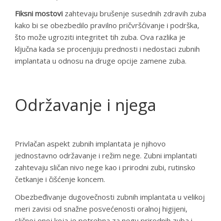
Fiksni mostovi
zahtevaju brušenje susednih zdravih zuba
kako bi se obezbedilo pravilno pričvršćivanje i podrška,
što može ugroziti integritet tih zuba. Ova razlika je
ključna kada se procenjuju prednosti i nedostaci zubnih
implantata u odnosu na druge opcije zamene zuba.
Održavanje i njega
Privlačan aspekt zubnih implantata je njihovo
jednostavno održavanje i režim nege. Zubni implantati
zahtevaju sličan nivo nege kao i prirodni zubi, rutinsko
četkanje i čišćenje koncem.
Obezbeđivanje dugovečnosti zubnih implantata u velikoj
meri zavisi od snažne posvećenosti oralnoj higijeni,
sličnoj onoj koja je potrebna za negu prirodnih zuba i