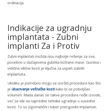
ordinacija.
Indikacije za ugradnju
implantata - Zubni
implanti Za i Protiv
Zubni implantati možda nisu najbolje rešenje za sve,
posebno u slučajevima gubitka koštane mase. Gustina i
veličina vilične kosti je ključna za uspeh zubnih
implantata.
Ukoliko je potrebno mogu se izvršiti procedure kao što
je
ubacivanje veštačke kosti
kako bi se poboljšao
volumen. Mada danas se takve procedure ređe izvode,
već se ide na napredne tehnike ugradnje u susedne
kosti. To su zigomatični i tuber pterigoidni implantati.