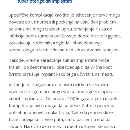
tuber pterigoidni implantati
.
Specifične komplikacije kao što je oštećenje nerva mogu
dovesti do utrnutosti ili peckanja na usni, dok problemi
sa sinusima mogu izazvati upalu. Smanjenje rizika od
infekcija podrazumeva održavanje dobre oralne higijene,
zakazivanje redovnih pregleda i obaveštavanje
stomatologa o svim relevantnim zdravstvenim stanjima.
Takođe, vreme zarastanja zubnih implantata može
trajati i do šest meseci, obezbeđujući da vilična kost
čvrsto okružuje implant kako bi ga učvrstila na mestu.
Važno je da razgovarate o ovim rizicima sa svojim
oralnim hirurgom pre nego što se podvrgnete operaciji
zubnih implantata. Ne postoji 100% garancija za uspeh.
Komplikacije uvek mogu da se dese. Zato je ponekad
potrebno ponoviti implantaciju. Tako da proces duže
traje i odvija se iz više puta, na to pacijent treba da
računa. Naročito ako ne živi u mestu u kojem se nalazi