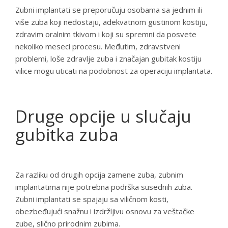
Zubni implantati se preporučuju osobama sa jednim ili
više zuba koji nedostaju, adekvatnom gustinom kostiju,
zdravim oralnim tkivom i koji su spremni da posvete
nekoliko meseci procesu. Međutim, zdravstveni
problemi, loše zdravlje zuba i značajan gubitak kostiju
vilice mogu uticati na podobnost za operaciju implantata.
Druge opcije u slučaju
gubitka zuba
Za razliku od drugih opcija zamene zuba, zubnim
implantatima nije potrebna podrška susednih zuba.
Zubni implantati se spajaju sa viličnom kosti,
obezbeđujući snažnu i izdržljivu osnovu za veštačke
zube, slično prirodnim zubima.