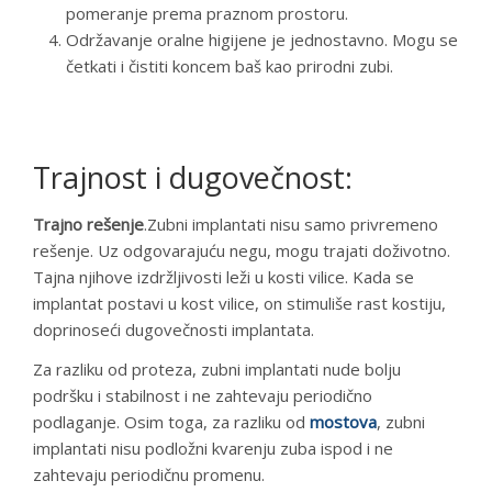
pomeranje prema praznom prostoru.
Održavanje oralne higijene je jednostavno. Mogu se
četkati i čistiti koncem baš kao prirodni zubi.
Trajnost i dugovečnost:
Trajno rešenje
.Zubni implantati nisu samo privremeno
rešenje. Uz odgovarajuću negu, mogu trajati doživotno.
Tajna njihove izdržljivosti leži u kosti vilice. Kada se
implantat postavi u kost vilice, on stimuliše rast kostiju,
doprinoseći dugovečnosti implantata.
Za razliku od proteza, zubni implantati nude bolju
podršku i stabilnost i ne zahtevaju periodično
podlaganje. Osim toga, za razliku od
mostova
, zubni
implantati nisu podložni kvarenju zuba ispod i ne
zahtevaju periodičnu promenu.