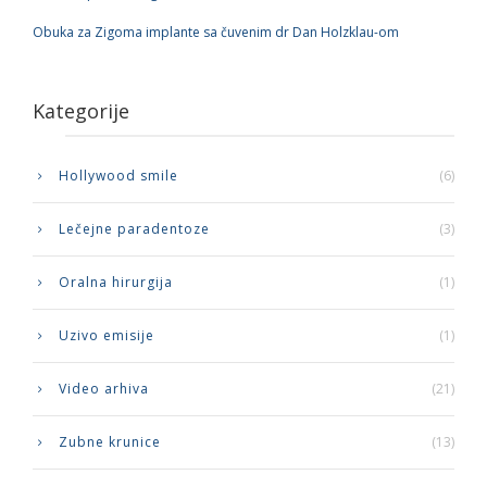
Obuka za Zigoma implante sa čuvenim dr Dan Holzklau-om
Kategorije
Hollywood smile
(6)
Lečejne paradentoze
(3)
Oralna hirurgija
(1)
Uzivo emisije
(1)
Video arhiva
(21)
Zubne krunice
(13)