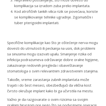
Nepravilno postavljanje, što može dovesti do
komplikacija sa izradom zuba preko implantata.
Kod atrofičnih tankih vilica rizik se povećava, koriste
se komplikovanije tehnike ugradnje. Zigomatični i
tuber pterigoidni implantati.
Specifične komplikacije kao što je oštećenje nerva mogu
dovesti do utrnutosti ili peckanja na usni, dok problemi
sa sinusima mogu izazvati upalu. Smanjenje rizika od
infekcija podrazumeva održavanje dobre oralne higijene,
zakazivanje redovnih pregleda i obaveštavanje
stomatologa o svim relevantnim zdravstvenim stanjima.
Takođe, vreme zarastanja zubnih implantata može
trajati i do šest meseci, obezbeđujući da vilična kost
čvrsto okružuje implant kako bi ga učvrstila na mestu.
Važno je da razgovarate o ovim rizicima sa svojim
oralnim hirurgom pre nego što se podvrgnete operaciji