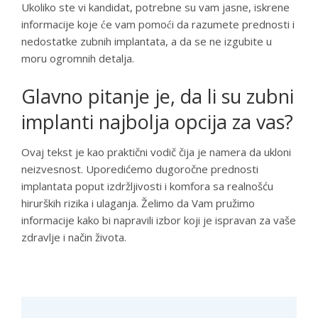
Ukoliko ste vi kandidat, potrebne su vam jasne, iskrene
informacije koje će vam pomoći da razumete prednosti i
nedostatke zubnih implantata, a da se ne izgubite u
moru ogromnih detalja.
Glavno pitanje je, da li su zubni
implanti najbolja opcija za vas?
Ovaj tekst je kao praktični vodič čija je namera da ukloni
neizvesnost. Uporedićemo dugoročne prednosti
implantata poput izdržljivosti i komfora sa realnošću
hirurških rizika i ulaganja. Želimo da Vam pružimo
informacije kako bi napravili izbor koji je ispravan za vaše
zdravlje i način života.