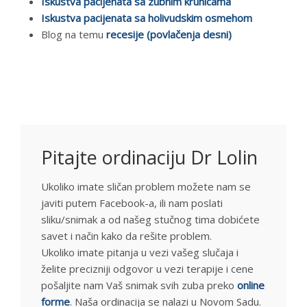
Iskustva pacijenata sa zubnim krunicama
Iskustva pacijenata sa holivudskim osmehom
Blog na temu
recesije (povlačenja desni)
Pitajte ordinaciju Dr Lolin
Ukoliko imate sličan problem možete nam se
javiti putem Facebook-a, ili nam poslati
sliku/snimak a od našeg stučnog tima dobićete
savet i način kako da rešite problem.
Ukoliko imate pitanja u vezi vašeg slučaja i
želite precizniji odgovor u vezi terapije i cene
pošaljite nam Vaš snimak svih zuba preko
online
forme
. Naša ordinacija se nalazi u Novom Sadu.