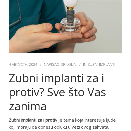
DR LOLIN
CENOVNIK
KONTAKT
СРПСКИ
4 АВГУСТА, 2024
NAPISAO
DR LOLIN
IN
ZUBNI IMPLANTI
Zubni implanti za i
protiv? Sve što Vas
zanima
Zubni implanti za i protiv
je tema koja interesuje ljude
koji moraju da donesu odluku u vezi ovog zahvata.