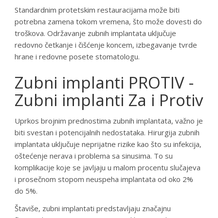
Standardnim protetskim restauracijama može biti
potrebna zamena tokom vremena, što može dovesti do
troškova. Održavanje zubnih implantata uključuje
redovno četkanje i čišćenje koncem, izbegavanje tvrde
hrane i redovne posete stomatologu.
Zubni implanti PROTIV -
Zubni implanti Za i Protiv
Uprkos brojnim prednostima zubnih implantata, važno je
biti svestan i potencijalnih nedostataka. Hirurgija zubnih
implantata uključuje neprijatne rizike kao što su infekcija,
oštećenje nerava i problema sa sinusima. To su
komplikacije koje se javljaju u malom procentu slučajeva
i prosečnom stopom neuspeha implantata od oko 2%
do 5%.
Štaviše, zubni implantati predstavljaju značajnu