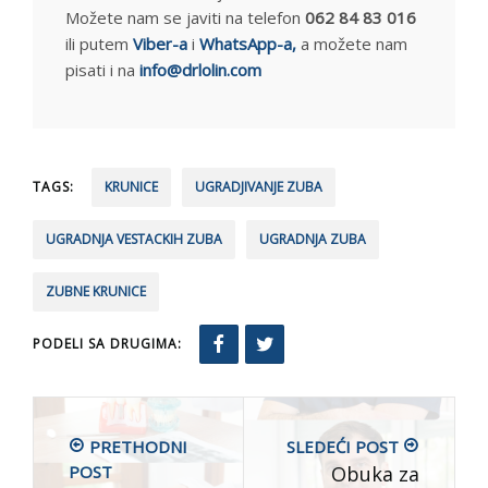
Možete nam se javiti na telefon
062 84 83 016
ili putem
Viber-a
i
WhatsApp-a,
a možete nam
pisati i na
info@drlolin.com
TAGS:
KRUNICE
UGRADJIVANJE ZUBA
UGRADNJA VESTACKIH ZUBA
UGRADNJA ZUBA
ZUBNE KRUNICE
PODELI SA DRUGIMA:
PRETHODNI
SLEDEĆI POST
POST
Obuka za