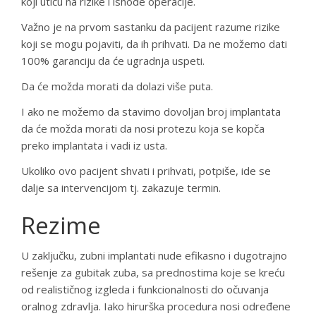
koji utiču na rizike i ishode operacije.
Važno je na prvom sastanku da pacijent razume rizike
koji se mogu pojaviti, da ih prihvati. Da ne možemo dati
100% garanciju da će ugradnja uspeti.
Da će možda morati da dolazi više puta.
I ako ne možemo da stavimo dovoljan broj implantata
da će možda morati da nosi protezu koja se kopča
preko implantata i vadi iz usta.
Ukoliko ovo pacijent shvati i prihvati, potpiše, ide se
dalje sa intervencijom tj. zakazuje termin.
Rezime
U zaključku, zubni implantati nude efikasno i dugotrajno
rešenje za gubitak zuba, sa prednostima koje se kreću
od realističnog izgleda i funkcionalnosti do očuvanja
oralnog zdravlja. Iako hirurška procedura nosi određene