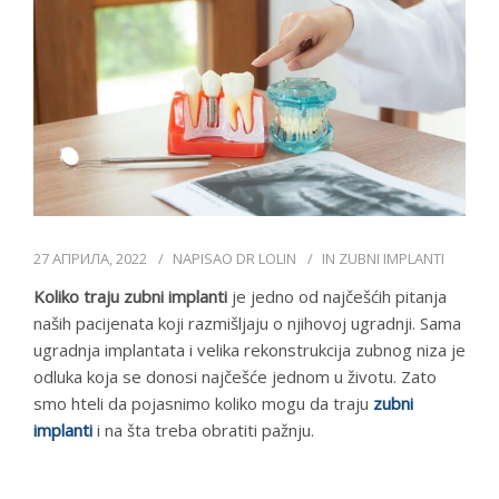
DR LOLIN
CENOVNIK
KONTAKT
СРПСКИ
27 АПРИЛА, 2022
NAPISAO
DR LOLIN
IN
ZUBNI IMPLANTI
Koliko traju zubni implanti
je jedno od najčešćih pitanja
naših pacijenata koji razmišljaju o njihovoj ugradnji. Sama
ugradnja implantata i velika rekonstrukcija zubnog niza je
odluka koja se donosi najčešće jednom u životu. Zato
smo hteli da pojasnimo koliko mogu da traju
zubni
implanti
i na šta treba obratiti pažnju.