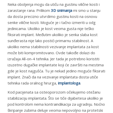
Neka oboljenja mogu da utiču na gustinu vilične kosti i
zarastanje rana. Prilikom
3D snimanja
mi smo u stanju
da dosta precizno utvrdimo gustinu kosti na osnovu
senke vilične kosti. Moguće je i tačno izmeriti u odg
jedinicama. Ukoliko je kost veoma gusta nije teško
fiksirati implant. Međutim ukoliko je senka slaba kost
sunđerasta nije lako postići primarnu stabilnost. A
ukoliko nema stabilnosti vezivanje implantata za kost
može biti kompromitovano. Ovde takođe dolazi do
izražaja All-on-4 tehnika. Jer tada je potrebno koristiti
izuzetno dugačke implantate koji će završiti na mestima
gde je kost najgušća. Tu je nekad jedino moguće fiksirati
implant. Znači da na vezivanje implantata dosta utiče
tehnika rada oralnog hirurga,
implantologa
.
Kod pacijenata sa osteoporozom očekujemo otežanu
stabilizaciju implantata. Što se tiče dijabetesa ukoliko je
pod kontrolom nema kontraindikacija za ugradnju. Noćno
škripanje zubima deluje veoma nepovoljno na protetski