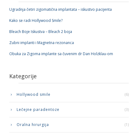
Ugradnja četiri zigomatična implantata – iskustvo pacijenta
Kako se radi Hollywood Smile?
Bleach Boje Iskustva – Bleach 2 boja
Zubni implanti i Magnetna rezonanca
Obuka za Zigoma implante sa čuvenim dr Dan Holzklau-om
Kategorije
Hollywood smile
(6)
Lečejne paradentoze
(3)
Oralna hirurgija
(1)