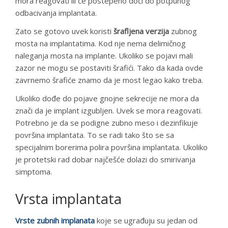
mora reagovati ili će postepeno doći do potpunog
odbacivanja implantata.
Zato se gotovo uvek koristi
šrafljena verzija
zubnog
mosta na implantatima. Kod nje nema delimičnog
naleganja mosta na implante. Ukoliko se pojavi mali
zazor ne mogu se postaviti šrafići. Tako da kada ovde
zavrnemo šrafiće znamo da je most legao kako treba.
Ukoliko dođe do pojave gnojne sekrecije ne mora da
znači da je implant izgubljen. Uvek se mora reagovati.
Potrebno je da se podigne zubno meso i dezinfikuje
površina implantata. To se radi tako što se sa
specijalnim borerima polira površina implantata. Ukoliko
je protetski rad dobar najčešće dolazi do smirivanja
simptoma.
Vrsta implantata
Vrste zubnih implanata
koje se ugrađuju su jedan od