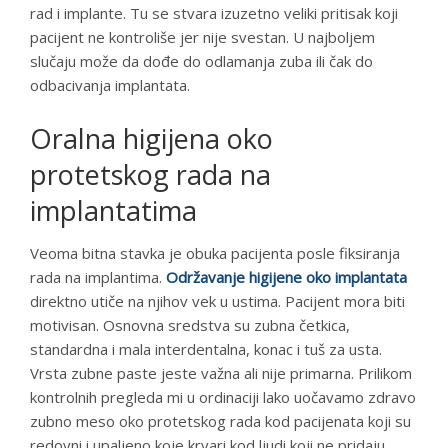
rad i implante. Tu se stvara izuzetno veliki pritisak koji
pacijent ne kontroliše jer nije svestan. U najboljem
slučaju može da dođe do odlamanja zuba ili čak do
odbacivanja implantata.
Oralna higijena oko
protetskog rada na
implantatima
Veoma bitna stavka je obuka pacijenta posle fiksiranja
rada na implantima.
Održavanje higijene oko implantata
direktno utiče na njihov vek u ustima. Pacijent mora biti
motivisan. Osnovna sredstva su zubna četkica,
standardna i mala interdentalna, konac i tuš za usta.
Vrsta zubne paste jeste važna ali nije primarna. Prilikom
kontrolnih pregleda mi u ordinaciji lako uočavamo zdravo
zubno meso oko protetskog rada kod pacijenata koji su
redovni i upaljeno koje krvari kod ljudi koji ne pridaju