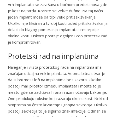
Vrh implantata se završava u bočnom predelu nosa gde
je kost najtvrđa. Koriste se velike dužine. Na taj način
jedan implant može da trpi veliki pritisak žvakanja.
Ukoliko nije fiksiran u tvrdoj kosti usled pritiska žvakanja
dolazi do blagog pomeranja implantata i resorpcije
okolne kosti. Uskoro postaje ogoljen i ceo protetski rad
je kompromitovan.
Protetski rad na implantima
Naleganje i vrsta protetskog rada na implantima ima
značajan uticaj na vek implantata. Veoma bitna stvar je
da zubni most leži na implantima bez zazora. Ukoliko
postoji mali prostor između implantata i mosta to je
mesto gde se zadržava hrana i razmnožavaju bakterije.
One produkuju toksine koji razaraju okolnu kost. Neki od
simptoma su često krvarenje i gnojna sekrecija. Ukoliko
postoji sekrecija to je sigurno znak infekcije. Odmah se