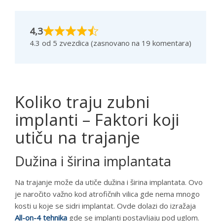
4,3
4.3 od 5 zvezdica (zasnovano na 19 komentara)
Koliko traju zubni
implanti – Faktori koji
utiču na trajanje
Dužina i širina implantata
Na trajanje može da utiče dužina i širina implantata. Ovo
je naročito važno kod atrofičnih vilica gde nema mnogo
kosti u koje se sidri implantat. Ovde dolazi do izražaja
All-on-4 tehnika
gde se implanti postavljaju pod uglom.