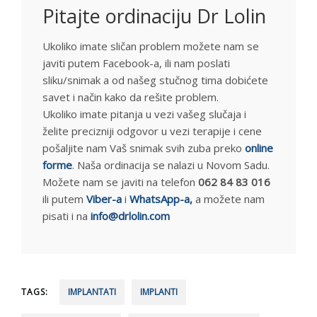
Pitajte ordinaciju Dr Lolin
Ukoliko imate sličan problem možete nam se
javiti putem Facebook-a, ili nam poslati
sliku/snimak a od našeg stučnog tima dobićete
savet i način kako da rešite problem.
Ukoliko imate pitanja u vezi vašeg slučaja i
želite precizniji odgovor u vezi terapije i cene
pošaljite nam Vaš snimak svih zuba preko
online
forme
. Naša ordinacija se nalazi u Novom Sadu.
Možete nam se javiti na telefon
062 84 83 016
ili putem
Viber-a
i
WhatsApp-a,
a možete nam
pisati i na
info@drlolin.com
TAGS:
IMPLANTATI
IMPLANTI