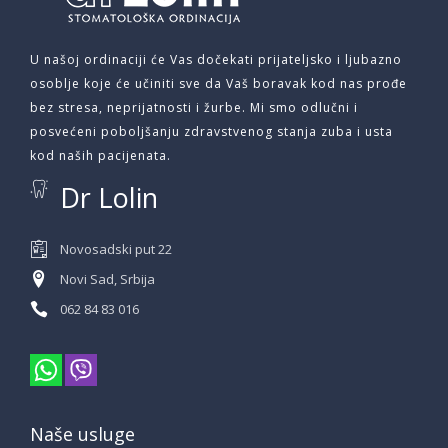
U našoj ordinaciji će Vas dočekati prijateljsko i ljubazno
osoblje koje će učiniti sve da Vaš boravak kod nas prođe
bez stresa, neprijatnosti i žurbe. Mi smo odlučni i
posvećeni poboljšanju zdravstvenog stanja zuba i usta
kod naših pacijenata.
Dr Lolin
Novosadski put 22
Novi Sad, Srbija
062 84 83 016
Naše usluge