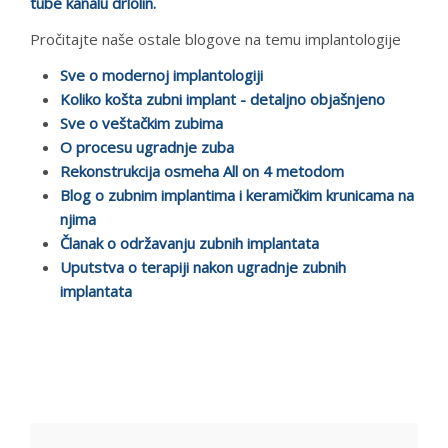
tube kanalu drlolin.
Pročitajte naše ostale blogove na temu implantologije
Sve o modernoj implantologiji
Koliko košta zubni implant - detaljno objašnjeno
Sve o veštačkim zubima
O procesu ugradnje zuba
Rekonstrukcija osmeha All on 4 metodom
Blog o zubnim implantima i keramičkim krunicama na
njima
Članak o održavanju zubnih implantata
Uputstva o terapiji nakon ugradnje zubnih
implantata