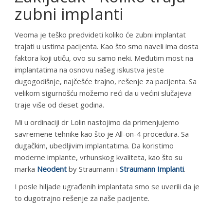
zubni implanti
Veoma je teško predvideti koliko će zubni implantat
trajati u ustima pacijenta. Kao što smo naveli ima dosta
faktora koji utiču, ovo su samo neki. Međutim most na
implantatima na osnovu našeg iskustva jeste
dugogodišnje, najčešće trajno, rešenje za pacijenta. Sa
velikom sigurnošću možemo reći da u većini slučajeva
traje više od deset godina.
Mi u ordinaciji dr Lolin nastojimo da primenjujemo
savremene tehnike kao što je All-on-4 procedura. Sa
dugačkim, ubedljivim implantatima. Da koristimo
moderne implante, vrhunskog kvaliteta, kao što su
marka
Neodent
by Straumann i
Straumann Implanti
.
I posle hiljade ugrađenih implantata smo se uverili da je
to dugotrajno rešenje za naše pacijente.