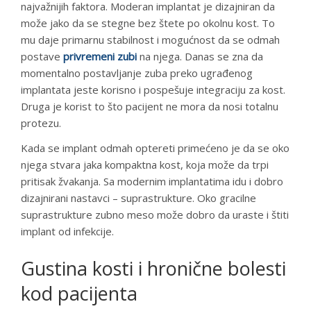
najvažnijih faktora. Moderan implantat je dizajniran da
može jako da se stegne bez štete po okolnu kost. To
mu daje primarnu stabilnost i mogućnost da se odmah
postave
privremeni zubi
na njega. Danas se zna da
momentalno postavljanje zuba preko ugrađenog
implantata jeste korisno i pospešuje integraciju za kost.
Druga je korist to što pacijent ne mora da nosi totalnu
protezu.
Kada se implant odmah optereti primećeno je da se oko
njega stvara jaka kompaktna kost, koja može da trpi
pritisak žvakanja. Sa modernim implantatima idu i dobro
dizajnirani nastavci – suprastrukture. Oko gracilne
suprastrukture zubno meso može dobro da uraste i štiti
implant od infekcije.
Gustina kosti i hronične bolesti
kod pacijenta