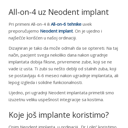
All-on-4 uz Neodent implant
Pri primeni All-on-4 ili
All-on-6 tehnike
uvek
preporučujemo
Neodent implant
. On je ujedno i
najšečće korišćen u našoj ordinaciji.
Dizajniran je tako da može odmah da se optereti. Na taj
način, pacijent svega nekoliko dana nakon ugradnje
implantata dobija fiksne, privremene zube, koji se ne
vade iz usta. Ti zubi su nešto deblji od stalnih zuba, koji
se postavljaju 4-6 meseci nakon ugradnje implantata, ali
lepog izgleda i solidne funkcionalnosti.
Ujedno, pri ugradnji Neodent implantata primetili smo
izuzetnu veliku uspešnost integracije sa kostima.
Koje još implante koristimo?
Osim Neodent implanta, u ordinaciji „Dr Lolin“ koristimo