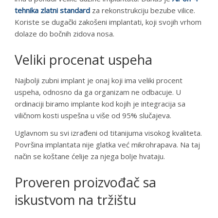
tehnika zlatni standard
za rekonstrukciju bezube vilice.
Koriste se dugački zakošeni implantati, koji svojih vrhom
dolaze do bočnih zidova nosa.
Veliki procenat uspeha
Najbolji zubni implant je onaj koji ima veliki procent
uspeha, odnosno da ga organizam ne odbacuje. U
ordinaciji biramo implante kod kojih je integracija sa
viličnom kosti uspešna u više od 95% slučajeva.
Uglavnom su svi izrađeni od titanijuma visokog kvaliteta.
Površina implantata nije glatka već mikrohrapava. Na taj
način se koštane ćelije za njega bolje hvataju.
Proveren proizvođač sa
iskustvom na tržištu