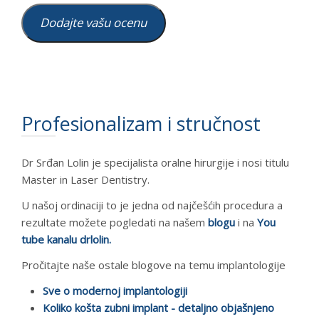
Dodajte vašu ocenu
Profesionalizam i stručnost
Dr Srđan Lolin je specijalista oralne hirurgije i nosi titulu
Master in Laser Dentistry.
U našoj ordinaciji to je jedna od najčešćih procedura a
rezultate možete pogledati na našem
blogu
i na
You
tube kanalu drlolin.
Pročitajte naše ostale blogove na temu implantologije
Sve o modernoj implantologiji
Koliko košta zubni implant - detaljno objašnjeno