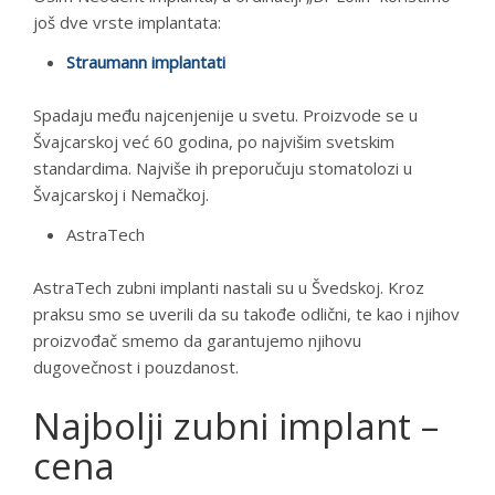
još dve vrste implantata:
Straumann implantati
Spadaju među najcenjenije u svetu. Proizvode se u
Švajcarskoj već 60 godina, po najvišim svetskim
standardima. Najviše ih preporučuju stomatolozi u
Švajcarskoj i Nemačkoj.
AstraTech
AstraTech zubni implanti nastali su u Švedskoj. Kroz
praksu smo se uverili da su takođe odlični, te kao i njihov
proizvođač smemo da garantujemo njihovu
dugovečnost i pouzdanost.
Najbolji zubni implant –
cena