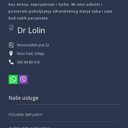
bez stresa, neprijatnosti i žurbe. Mi smo odlučni i
posvećeni poboljšanju zdravstvenog stanja zuba i usta
kod naših pacijenata.
Dr Lolin
Novosadski put 22
Novi Sad, Srbija
062 84 83 016
Naše usluge
ZUBNI IMPLANTI