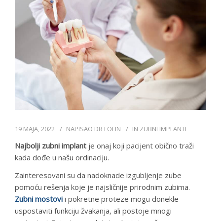
DR LOLIN
CENOVNIK
KONTAKT
СРПСКИ
19 МАЈА, 2022
NAPISAO
DR LOLIN
IN
ZUBNI IMPLANTI
Najbolji zubni implant
je onaj koji pacijent obično traži
kada dođe u našu ordinaciju.
Zainteresovani su da nadoknade izgubljenje zube
pomoću rešenja koje je najsličnije prirodnim zubima.
Zubni mostovi
i pokretne proteze mogu donekle
uspostaviti funkciju žvakanja, ali postoje mnogi