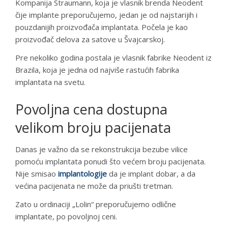
Kompanija Straumann, koja je vlasnik brenda Neodent
čije implante preporučujemo, jedan je od najstarijih i
pouzdanijih proizvođača implantata. Počela je kao
proizvođač delova za satove u Švajcarskoj.
Pre nekoliko godina postala je vlasnik fabrike Neodent iz
Brazila, koja je jedna od najviše rastućih fabrika
implantata na svetu.
Povoljna cena dostupna
velikom broju pacijenata
Danas je važno da se rekonstrukcija bezube vilice
pomoću implantata ponudi što većem broju pacijenata.
Nije smisao
implantologije
da je implant dobar, a da
većina pacijenata ne može da priušti tretman.
Zato u ordinaciji „Lolin“ preporučujemo odlične
implantate, po povoljnoj ceni.