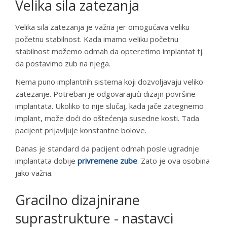
Velika sila zatezanja
Velika sila zatezanja je važna jer omogućava veliku
početnu stabilnost. Kada imamo veliku početnu
stabilnost možemo odmah da opteretimo implantat tj.
da postavimo zub na njega.
Nema puno implantnih sistema koji dozvoljavaju veliko
zatezanje. Potreban je odgovarajući dizajn površine
implantata. Ukoliko to nije slučaj, kada jače zategnemo
implant, može doći do oštećenja susedne kosti. Tada
pacijent prijavljuje konstantne bolove.
Danas je standard da pacijent odmah posle ugradnje
implantata dobije
privremene zube
. Zato je ova osobina
jako važna.
Gracilno dizajnirane
suprastrukture - nastavci