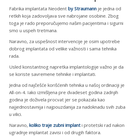
Fabrika implantata Neodent
by Straumann
je jedna od
retkih koja zadovoljava sve nabrojane osobine. Zbog
toga je rado preporučujemo našim pacijentima i sigurni
smo u uspeh tretmana.
Naravno, za uspešnost intervencije je osim upotrebe
dobrog implantata od velike važnosti i sama tehnika
rada.
Usled konstantnog napretka implantologije važno je da
se koriste savremene tehnike i implantati.
Jedna od najčešće korišćenih tehnika u našoj ordinaciji je
All-on-4. Iako izmišljena pre dvadeset godina zadnjih
godina je doživela procvat jer se pokazala kao
najjednostavnija i najpouzdanija za nadoknadu svih zuba
u vilici.
Naravno,
koliko traje zubni implant
i protetski rad nakon
ugradnje implantat zavisi i od drugih faktora.