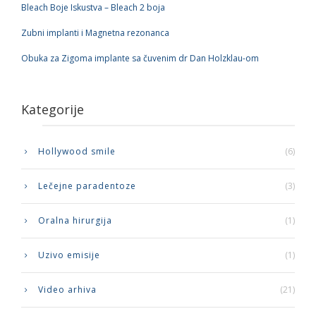
Bleach Boje Iskustva – Bleach 2 boja
Zubni implanti i Magnetna rezonanca
Obuka za Zigoma implante sa čuvenim dr Dan Holzklau-om
Kategorije
Hollywood smile
(6)
Lečejne paradentoze
(3)
Oralna hirurgija
(1)
Uzivo emisije
(1)
Video arhiva
(21)