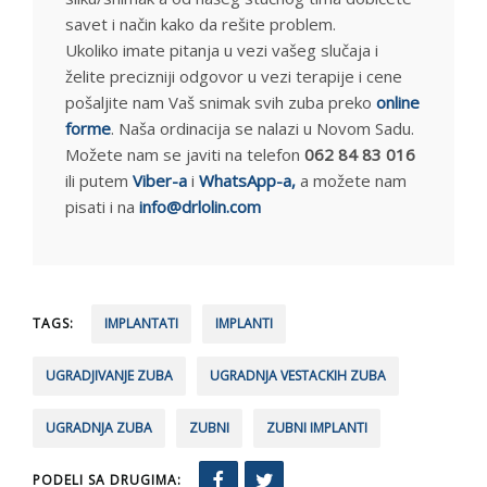
savet i način kako da rešite problem.
Ukoliko imate pitanja u vezi vašeg slučaja i
želite precizniji odgovor u vezi terapije i cene
pošaljite nam Vaš snimak svih zuba preko
online
forme
. Naša ordinacija se nalazi u Novom Sadu.
Možete nam se javiti na telefon
062 84 83 016
ili putem
Viber-a
i
WhatsApp-a,
a možete nam
pisati i na
info@drlolin.com
TAGS:
IMPLANTATI
IMPLANTI
UGRADJIVANJE ZUBA
UGRADNJA VESTACKIH ZUBA
UGRADNJA ZUBA
ZUBNI
ZUBNI IMPLANTI
PODELI SA DRUGIMA: