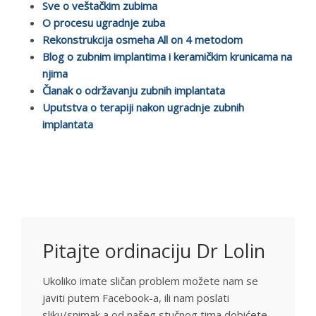
Sve o veštačkim zubima
O procesu ugradnje zuba
Rekonstrukcija osmeha All on 4 metodom
Blog o zubnim implantima i keramičkim krunicama na
njima
Članak o održavanju zubnih implantata
Uputstva o terapiji nakon ugradnje zubnih
implantata
Pitajte ordinaciju Dr Lolin
Ukoliko imate sličan problem možete nam se
javiti putem Facebook-a, ili nam poslati
sliku/snimak a od našeg stučnog tima dobićete