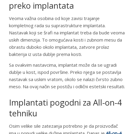
preko implantata
Veoma važna osobina od koje zavisi trajanje
kompletnog rada su suprastrukture implantata.
Nastavak koji se šrafi na implantat treba da bude veoma
uskih dimenzija. To omogućava kosti i zubnom mesu da
obrastu duboko okolo implantata, zatvore prolaz
bakterija iz usta dublje prema kosti.
Sa ovakvim nastavcima, implantat može da se ugradi
dublje u kost, ispod površine. Preko njega se postavlja
nastavak sa uskim vratom, okolo se nalazi čvrsto zubno
meso. Na ovaj način se postižu i odlični estetski resultati.
Implantati pogodni za All-on-4
tehniku
Osim velike sile zatezanja potrebno je da proizvođač
ima u ponudi velike dužine implantata. Danas je
All-on-4