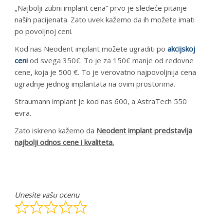
„Najbolji zubni implant cena“ prvo je sledeće pitanje
naših pacijenata. Zato uvek kažemo da ih možete imati
po povoljnoj ceni.
Kod nas Neodent implant možete ugraditi po
akcijskoj
ceni
od svega 350€. To je za 150€ manje od redovne
cene, koja je 500 €. To je verovatno najpovoljnija cena
ugradnje jednog implantata na ovim prostorima.
Straumann implant je kod nas 600, a AstraTech 550
evra.
Zato iskreno kažemo da
Neodent implant predstavlja
najbolji odnos cene i kvaliteta.
Unesite vašu ocenu