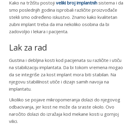
Kako na tržištu postoji
veliki broj implantnih
sistema i da
smo poslednjih godina isprobali različite proizvođače
stekli smo određeno iskustvo. Znamo kako kvalitetan
zubni implant treba da ima nekoliko osobina da bi
zadovoljio i lekara i pacijenta.
Lak za rad
Gustina i debljina kosti kod pacijenata su različite i utiču
na stabilizaciju implantata. Da bi tokom vremena mogao
da se integriše za kost implant mora biti stabilan. Na
njegovu stabililnost utiče i dizajn samih navoja na
implantatu.
Ukoliko se pojave mikropomeranja dolazi do njegovog
odbacivanja, jer kost ne može da sraste okolo. Ovo
naročito dolazi do izražaja kod mekane kosti u gornjoj
vilici.